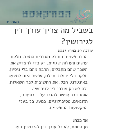
הפודקאסט
מאמרים
בשביל מה צריך עורך דין
לגירושין?
עודכן:
29 במרץ 2023
הרבה פעמים הם רק מסבכים המצב. חלקם 
עושים פעולות שגויות, רק כדי להצדיק את 
השכר שהם מקבלים, הרבה מהם בלי ניסיון. 
חלקם בלי יכולת ותכלס, אפשר היום למצוא 
באינטרנט הכל. את התשובות לכל השאלות.
וזה לא רק עורכי דין לגירושין. 
אותו דבר אפשר להגיד על… רופאים, 
תזונאים, פסיכולוגיים, כמעט כל בעלי 
המקצועות החופשיים.
אז ככה:
מן הסתם, לא כל עורך דין לגירושין הוא 