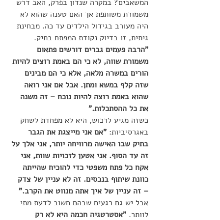
המשאבים? במקרה שנדון בפרק, האב דרש 
משמורת משותפת אך האם טענה שהוא לא 
היה מעורב בגידול הילדים עד כה. מבחינת 
גיתית, זו בדיוק נקודת המפתח בתיק. 
"הרבה פעמים גברים דורשים פתאום 
משמורת שווה, לא כי הם באמת רוצים להיות 
הורים במשרה מלאה, אלא כי הם מבינים 
שזה קלף במשא ומתן. אבל אם אני רואה 
שהוא באמת רוצה להיות נוכח – זה משנה 
את כל ההסתכלות."
כשזה מגיע לרכוש, היא לא מפחדת לשחק 
באגרסיביות: 
"אם אני מייצגת את הגבר 
בתיק שבו האישה מרוויחה יותר, אני אלך על 
זה עד הסוף. אני אטען לזכויות שוות, אני 
אקח כל פתח משפטי כדי להוכיח שהייתה 
כוונת שיתוף בנכסים. זה לא עניין של צדק 
– זה עניין של איך אתה מנווט את הקרב."
אבל יש גם רגעים שבהם חשוב לדעת מתי 
לוותר. 
"אסטרטגיה חכמה היא לא רק 