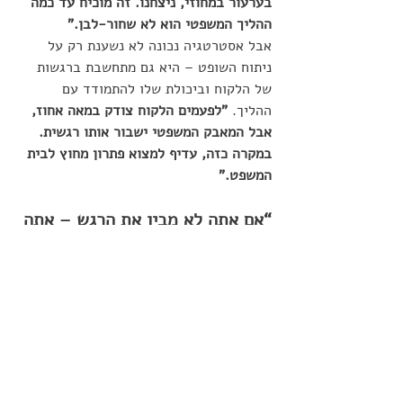
בערעור במחוזי, ניצחנו. זה מוכיח עד כמה 
ההליך המשפטי הוא לא שחור-לבן."
אבל אסטרטגיה נכונה לא נשענת רק על 
ניתוח השופט – היא גם מתחשבת ברגשות 
של הלקוח וביכולת שלו להתמודד עם 
ההליך. 
"לפעמים הלקוח צודק במאה אחוז, 
אבל המאבק המשפטי ישבור אותו רגשית. 
במקרה כזה, עדיף למצוא פתרון מחוץ לבית 
המשפט."
“אם אתה לא מבין את הרגש – אתה 
מפסיד בתיק”
גיתית מסכמת את השיטה שלה במשפט אחד: 
"גירושים הם לא הליך משפטי – הם הליך 
רגשי שמתנהל בבית משפט."
 היא מסבירה 
שהצלחת תיק לא תלויה רק בחוק ובפסיקה, 
אלא בעיקר בהבנת הדינמיקות הרגשיות של 
כל המעורבים. 
"זה לא תיק אזרחי שבו 
מסתכלים על החוזה ועל החוק. זה תיק שבו 